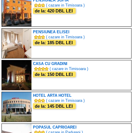
PENSIUNEA SOFIA
( cazare in Timisoara )
de la: 420 DBL LEI
PENSIUNEA ELISEI
( cazare in Timisoara )
de la: 185 DBL LEI
CASA CU GRADINI
( cazare in Timisoara )
de la: 150 DBL LEI
HOTEL ARTA HOTEL
( cazare in Timisoara )
de la: 145 DBL LEI
POPASUL CAPRIOAREI
( cazare in Padureni )