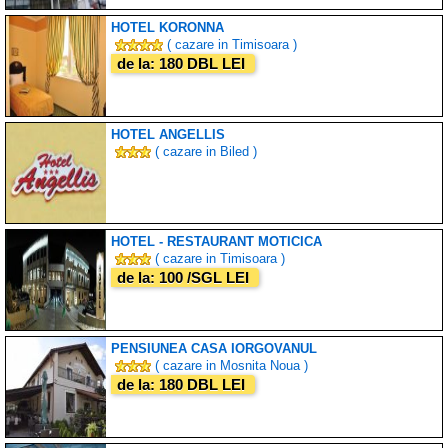
HOTEL KORONNA
( cazare in Timisoara )
de la: 180 DBL LEI
HOTEL ANGELLIS
( cazare in Biled )
HOTEL - RESTAURANT MOTICICA
( cazare in Timisoara )
de la: 100 /SGL LEI
PENSIUNEA CASA IORGOVANUL
( cazare in Mosnita Noua )
de la: 180 DBL LEI