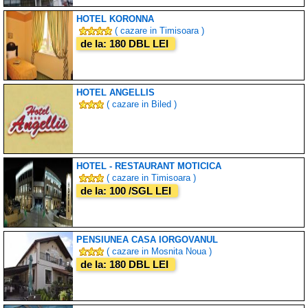
HOTEL KORONNA
( cazare in Timisoara )
de la: 180 DBL LEI
HOTEL ANGELLIS
( cazare in Biled )
HOTEL - RESTAURANT MOTICICA
( cazare in Timisoara )
de la: 100 /SGL LEI
PENSIUNEA CASA IORGOVANUL
( cazare in Mosnita Noua )
de la: 180 DBL LEI