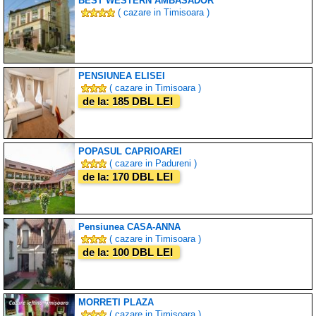
BEST WESTERN AMBASADOR
( cazare in Timisoara )
PENSIUNEA ELISEI
( cazare in Timisoara )
de la: 185 DBL LEI
POPASUL CAPRIOAREI
( cazare in Padureni )
de la: 170 DBL LEI
Pensiunea CASA-ANNA
( cazare in Timisoara )
de la: 100 DBL LEI
MORRETI PLAZA
( cazare in Timisoara )