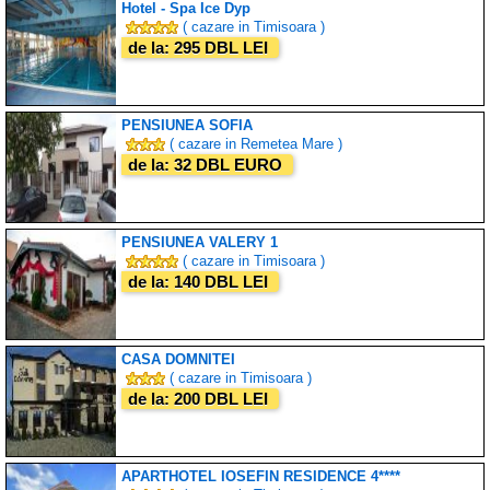
Hotel - Spa Ice Dyp
( cazare in Timisoara )
de la: 295 DBL LEI
PENSIUNEA SOFIA
( cazare in Remetea Mare )
de la: 32 DBL EURO
PENSIUNEA VALERY 1
( cazare in Timisoara )
de la: 140 DBL LEI
CASA DOMNITEI
( cazare in Timisoara )
de la: 200 DBL LEI
APARTHOTEL IOSEFIN RESIDENCE 4****