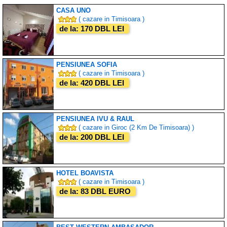
CASA UNO
( cazare in Timisoara )
de la: 170 DBL LEI
PENSIUNEA SOFIA
( cazare in Timisoara )
de la: 420 DBL LEI
PENSIUNEA IVU & RAUL
( cazare in Giroc (2 Km De Timisoara) )
de la: 200 DBL LEI
HOTEL BOAVISTA
( cazare in Timisoara )
de la: 83 DBL EURO