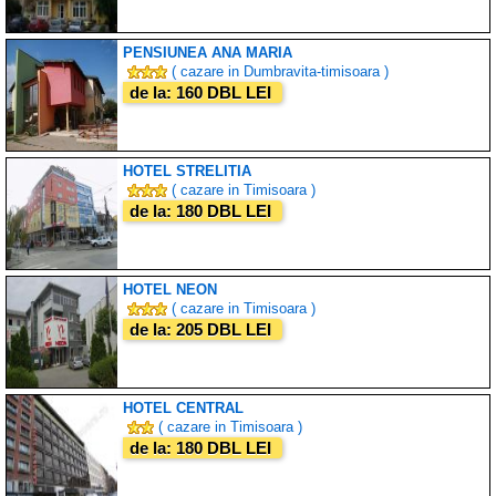
PENSIUNEA ANA MARIA
( cazare in Dumbravita-timisoara )
de la: 160 DBL LEI
HOTEL STRELITIA
( cazare in Timisoara )
de la: 180 DBL LEI
HOTEL NEON
( cazare in Timisoara )
de la: 205 DBL LEI
HOTEL CENTRAL
( cazare in Timisoara )
de la: 180 DBL LEI