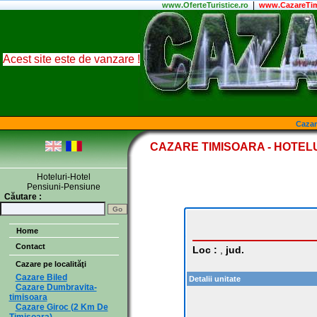
|
www.
OferteTuristice
.ro
www.CazareTim
Acest site este de vanzare !
Cazar
CAZARE TIMISOARA - HOTELU
Hoteluri-Hotel
Pensiuni-Pensiune
Căutare :
Home
Contact
Loc :
,
jud.
Cazare pe localităţi
Cazare Biled
Detalii unitate
Cazare Dumbravita-
timisoara
Cazare Giroc (2 Km De