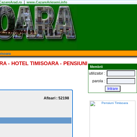
|
azareArad.ro
www.CazareArieseni.info
misoara
A - HOTEL TIMISOARA - PENSIUNI
Membrii
utilizator :
parola :
Afisari : 52198