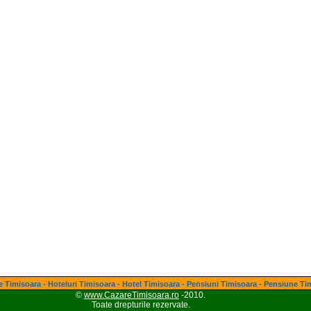
 Timisoara - Hoteluri Timisoara - Hotel Timisoara - Pensiuni Timisoara - Pensiune Ti
©
www.CazareTimisoara.ro
-2010.
Toate drepturile rezervate.