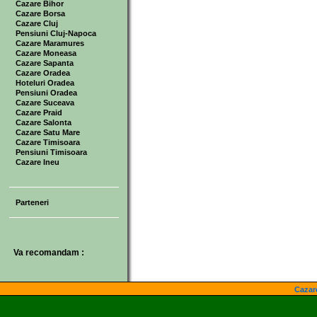
Cazare Bihor
Cazare Borsa
Cazare Cluj
Pensiuni Cluj-Napoca
Cazare Maramures
Cazare Moneasa
Cazare Sapanta
Cazare Oradea
Hoteluri Oradea
Pensiuni Oradea
Cazare Suceava
Cazare Praid
Cazare Salonta
Cazare Satu Mare
Cazare Timisoara
Pensiuni Timisoara
Cazare Ineu
Parteneri
Va recomandam :
Cazare