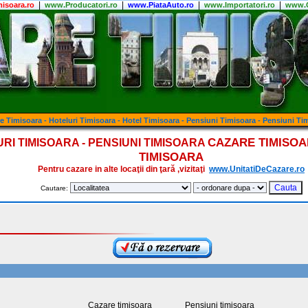
|
|
|
|
isoara.ro
www.Producatori.ro
www.PiataAuto.ro
www.Importatori.ro
www.C
e Timisoara - Hoteluri Timisoara - Hotel Timisoara - Pensiuni Timisoara - Pensiuni Ti
CAZARE TIMISOAR
RI TIMISOARA - PENSIUNI TIMISOARA
TIMISOARA
Pentru cazare in alte locaţii din ţară ,vizitaţi
www.UnitatiDeCazare.ro
Cautare:
Cazare timisoara
Pensiuni timisoara