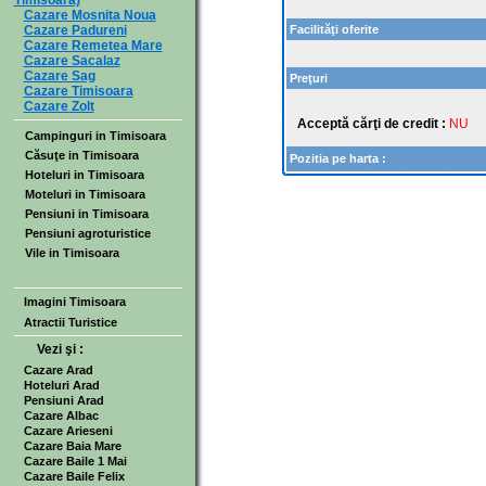
Timisoara)
Cazare Mosnita Noua
Cazare Padureni
Facilităţi oferite
Cazare Remetea Mare
Cazare Sacalaz
Cazare Sag
Preţuri
Cazare Timisoara
Cazare Zolt
Acceptă cărţi de credit :
NU
Campinguri in Timisoara
Căsuţe in Timisoara
Pozitia pe harta :
Hoteluri in Timisoara
Moteluri in Timisoara
Pensiuni in Timisoara
Pensiuni agroturistice
Vile in Timisoara
Imagini Timisoara
Atractii Turistice
Vezi şi :
Cazare Arad
Hoteluri Arad
Pensiuni Arad
Cazare Albac
Cazare Arieseni
Cazare Baia Mare
Cazare Baile 1 Mai
Cazare Baile Felix