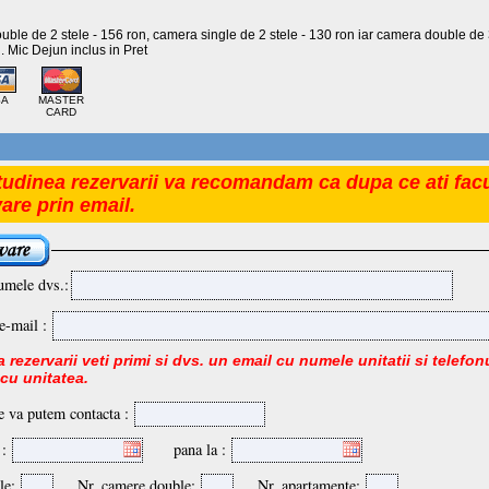
le de 2 stele - 156 ron, camera single de 2 stele - 130 ron iar camera double de 3
i. Mic Dejun inclus in Pret
SA
MASTER
CARD
tudinea rezervarii va recomandam ca dupa ce ati facu
vare prin email.
umele dvs.:
e-mail :
 rezervarii veti primi si dvs. un email cu numele unitatii si telefonu
 cu unitatea.
e va putem contacta :
 :
pana la :
le:
Nr. camere double:
Nr. apartamente: