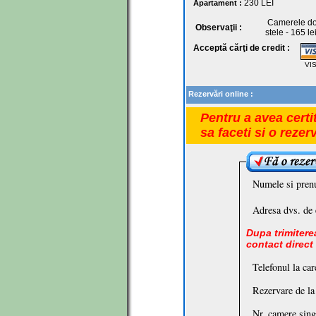
230
LEI
Apartament :
Camerele doub
Observaţii :
stele - 165 le
Acceptă cărţi de credit :
VI
Rezervări online :
Pentru a avea certi
sa faceti si o rezer
Numele si pren
Adresa dvs. de 
Dupa trimiterea
contact direct
Telefonul la car
Rezervare de la
Nr. camere sing