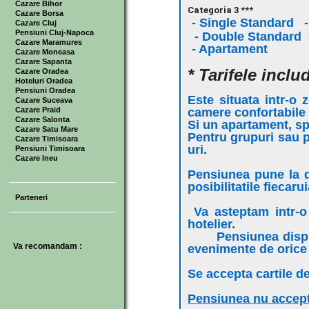
Cazare Bihor
Categoria 3 ***
Cazare Borsa
- Single Standard - 
Cazare Cluj
Pensiuni Cluj-Napoca
- Double Standard - 
Cazare Maramures
- Apartame
Cazare Moneasa
Cazare Sapanta
* Tarifele inclu
Cazare Oradea
Hoteluri Oradea
Pensiuni Oradea
Este situata intr-o 
Cazare Suceava
Cazare Praid
camere confortabile
Cazare Salonta
Si un apartament, sp
Cazare Satu Mare
Pentru grupuri sau 
Cazare Timisoara
uri.
Pensiuni Timisoara
Cazare Ineu
Pensiunea pune la di
posibilitatile fiecaruia
Parteneri
Va asteptam intr-o
hotelier.
Pensiunea dispune 
Va recomandam :
evenimente de orice 
Se accepta cartile
Pensiunea nu accept