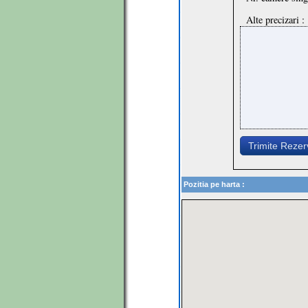
Alte precizari :
Trimite Reze
Pozitia pe harta :