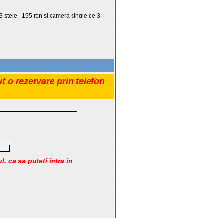
 stele - 195 ron si camera single de 3
t o rezervare prin telefon
l, ca sa puteti intra in