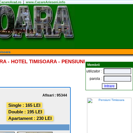
|
azareArad.ro
www.CazareArieseni.info
misoara
A - HOTEL TIMISOARA - PENSIUNI
Membrii
utilizator :
parola :
Afisari : 95344
Single : 165 LEI
Double : 195 LEI
Apartament : 230 LEI