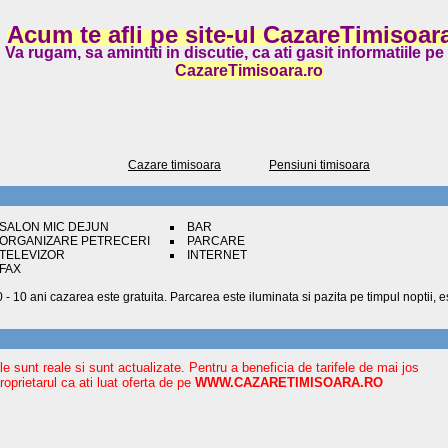
Acum te afli pe site-ul CazareTimisoara
Va rugam, sa amintiti in discutie, ca ati gasit informatiile pe 
CazareTimisoara.ro
Cazare timisoara
Pensiuni timisoara
SALON MIC DEJUN
BAR
ORGANIZARE PETRECERI
PARCARE
TELEVIZOR
INTERNET
FAX
0 - 10 ani cazarea este gratuita. Parcarea este iluminata si pazita pe timpul noptii, 
ele sunt reale si sunt actualizate. Pentru a beneficia de tarifele de mai jos
oprietarul ca ati luat oferta de pe
WWW.CAZARETIMISOARA.RO