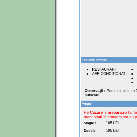
Facilităţi oferite
RESTAURANT
AER CONDITIONAT
Observaţii :
Pentru copii intre 
autocare.
Preţuri
Pe
CazareTimisoara.ro
tarif
mentionati in convorbirea cu pr
165
LEI
Single :
195
LEI
Double :