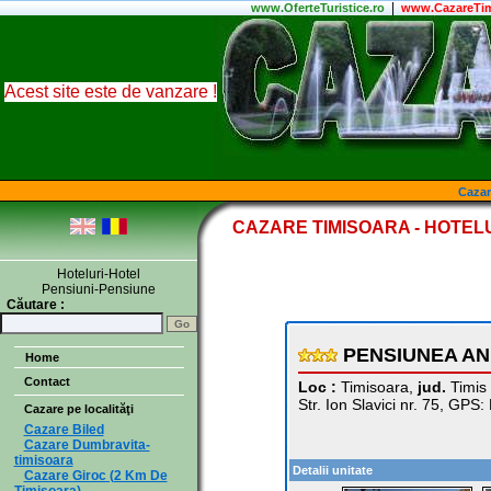
|
www.
OferteTuristice
.ro
www.CazareTim
Acest site este de vanzare !
Cazar
CAZARE TIMISOARA - HOTELU
Hoteluri-Hotel
Pensiuni-Pensiune
Căutare :
PENSIUNEA AN
Home
Contact
Loc :
Timisoara,
jud.
Timis
Str. Ion Slavici nr. 75, GP
Cazare pe localităţi
Cazare Biled
Cazare Dumbravita-
timisoara
Detalii unitate
Cazare Giroc (2 Km De