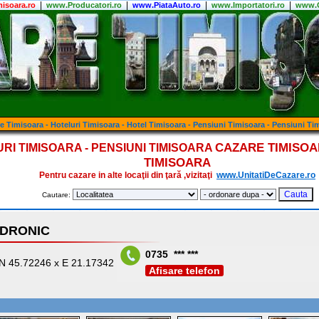
|
|
|
|
isoara.ro
www.Producatori.ro
www.PiataAuto.ro
www.Importatori.ro
www.C
e Timisoara - Hoteluri Timisoara - Hotel Timisoara - Pensiuni Timisoara - Pensiuni Ti
CAZARE TIMISOAR
RI TIMISOARA - PENSIUNI TIMISOARA
TIMISOARA
Pentru cazare in alte locaţii din ţară ,vizitaţi
www.UnitatiDeCazare.ro
Cautare:
DRONIC
0735 *** ***
S: N 45.72246 x E 21.17342
Afisare telefon