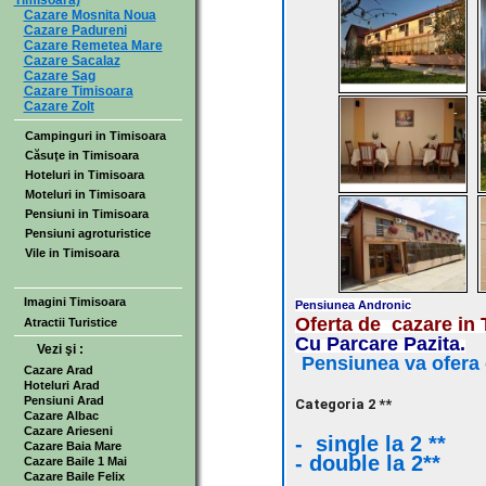
Timisoara)
Cazare Mosnita Noua
Cazare Padureni
Cazare Remetea Mare
Cazare Sacalaz
Cazare Sag
Cazare Timisoara
Cazare Zolt
Campinguri in Timisoara
Căsuţe in Timisoara
Hoteluri in Timisoara
Moteluri in Timisoara
Pensiuni in Timisoara
Pensiuni agroturistice
Vile in Timisoara
Imagini Timisoara
Pensiunea Andronic
Oferta de cazare in
Atractii Turistice
Cu Parcare Pazita.
Vezi şi :
Pensiunea va ofera 
Cazare Arad
Hoteluri Arad
Pensiuni Arad
Categoria 2 **
Cazare Albac
Cazare Arieseni
- single la 2 **
Cazare Baia Mare
- double la 2*
Cazare Baile 1 Mai
Cazare Baile Felix