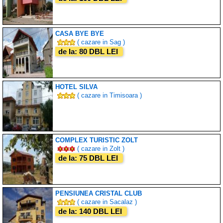
CASA BYE BYE
( cazare in Sag )
de la: 80 DBL LEI
HOTEL SILVA
( cazare in Timisoara )
COMPLEX TURISTIC ZOLT
( cazare in Zolt )
de la: 75 DBL LEI
PENSIUNEA CRISTAL CLUB
( cazare in Sacalaz )
de la: 140 DBL LEI