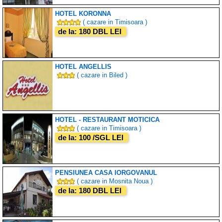
HOTEL KORONNA
( cazare in Timisoara )
de la: 180 DBL LEI
HOTEL ANGELLIS
( cazare in Biled )
HOTEL - RESTAURANT MOTICICA
( cazare in Timisoara )
de la: 100 /SGL LEI
PENSIUNEA CASA IORGOVANUL
( cazare in Mosnita Noua )
de la: 180 DBL LEI