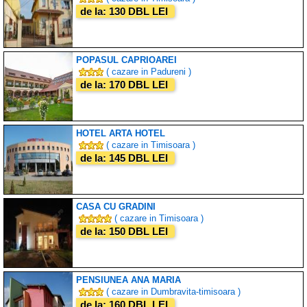
de la: 130 DBL LEI
POPASUL CAPRIOAREI
( cazare in Padureni )
de la: 170 DBL LEI
HOTEL ARTA HOTEL
( cazare in Timisoara )
de la: 145 DBL LEI
CASA CU GRADINI
( cazare in Timisoara )
de la: 150 DBL LEI
PENSIUNEA ANA MARIA
( cazare in Dumbravita-timisoara )
de la: 160 DBL LEI