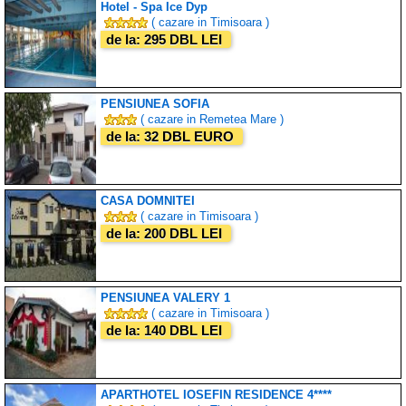
Hotel - Spa Ice Dyp
( cazare in Timisoara )
de la: 295 DBL LEI
PENSIUNEA SOFIA
( cazare in Remetea Mare )
de la: 32 DBL EURO
CASA DOMNITEI
( cazare in Timisoara )
de la: 200 DBL LEI
PENSIUNEA VALERY 1
( cazare in Timisoara )
de la: 140 DBL LEI
APARTHOTEL IOSEFIN RESIDENCE 4****