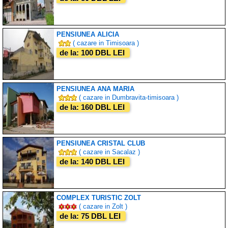
PENSIUNEA ALICIA
( cazare in Timisoara )
de la: 100 DBL LEI
PENSIUNEA ANA MARIA
( cazare in Dumbravita-timisoara )
de la: 160 DBL LEI
PENSIUNEA CRISTAL CLUB
( cazare in Sacalaz )
de la: 140 DBL LEI
COMPLEX TURISTIC ZOLT
( cazare in Zolt )
de la: 75 DBL LEI