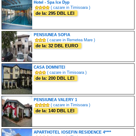
Hotel - Spa Ice Dyp
( cazare in Timisoara )
de la: 295 DBL LEI
PENSIUNEA SOFIA
( cazare in Remetea Mare )
de la: 32 DBL EURO
CASA DOMNITEI
( cazare in Timisoara )
de la: 200 DBL LEI
PENSIUNEA VALERY 1
( cazare in Timisoara )
de la: 140 DBL LEI
APARTHOTEL IOSEFIN RESIDENCE 4****