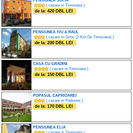
PENSIUNEA SOFIA
( cazare in Timisoara )
de la: 420 DBL LEI
PENSIUNEA IVU & RAUL
( cazare in Giroc (2 Km De Timisoara) )
de la: 200 DBL LEI
CASA CU GRADINI
( cazare in Timisoara )
de la: 150 DBL LEI
POPASUL CAPRIOAREI
( cazare in Padureni )
de la: 170 DBL LEI
PENSIUNEA ELIA
( cazare in Timisoara )