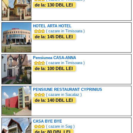
de la: 130 DBL LEI
HOTEL ARTA HOTEL
( cazare in Timisoara )
de la: 145 DBL LEI
Pensiunea CASA-ANNA
( cazare in Timisoara )
de la: 100 DBL LEI
PENSIUNE RESTAURANT CYPRINIUS
( cazare in Sacalaz )
de la: 140 DBL LEI
CASA BYE BYE
( cazare in Sag )
de la: 80 DBL LEI