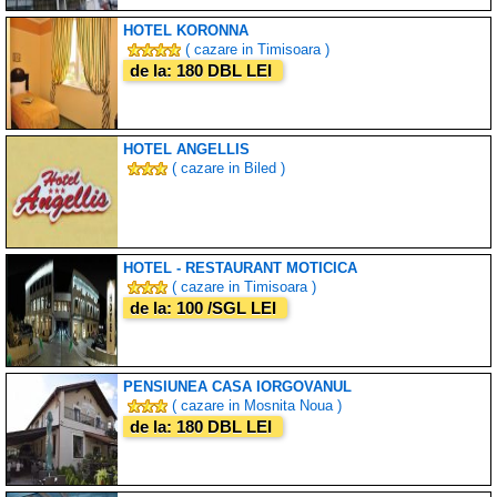
HOTEL KORONNA
( cazare in Timisoara )
de la: 180 DBL LEI
HOTEL ANGELLIS
( cazare in Biled )
HOTEL - RESTAURANT MOTICICA
( cazare in Timisoara )
de la: 100 /SGL LEI
PENSIUNEA CASA IORGOVANUL
( cazare in Mosnita Noua )
de la: 180 DBL LEI