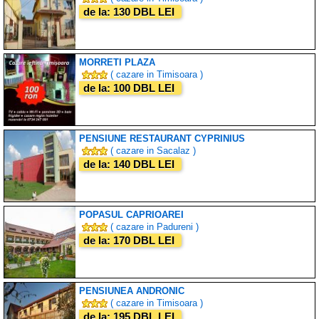
de la: 130 DBL LEI
MORRETI PLAZA
( cazare in Timisoara )
de la: 100 DBL LEI
PENSIUNE RESTAURANT CYPRINIUS
( cazare in Sacalaz )
de la: 140 DBL LEI
POPASUL CAPRIOAREI
( cazare in Padureni )
de la: 170 DBL LEI
PENSIUNEA ANDRONIC
( cazare in Timisoara )
de la: 195 DBL LEI