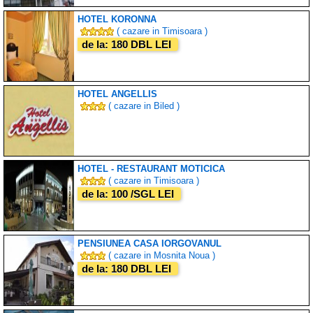
HOTEL KORONNA
( cazare in Timisoara )
de la: 180 DBL LEI
HOTEL ANGELLIS
( cazare in Biled )
HOTEL - RESTAURANT MOTICICA
( cazare in Timisoara )
de la: 100 /SGL LEI
PENSIUNEA CASA IORGOVANUL
( cazare in Mosnita Noua )
de la: 180 DBL LEI