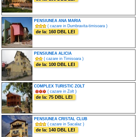
PENSIUNEA ANA MARIA
( cazare in Dumbravita-timisoara )
de la: 160 DBL LEI
PENSIUNEA ALICIA
( cazare in Timisoara )
de la: 100 DBL LEI
COMPLEX TURISTIC ZOLT
( cazare in Zolt )
de la: 75 DBL LEI
PENSIUNEA CRISTAL CLUB
( cazare in Sacalaz )
de la: 140 DBL LEI