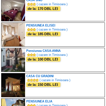
CASA UNO
( cazare in Timisoara )
de la: 170 DBL LEI
PENSIUNEA ELISEI
( cazare in Timisoara )
de la: 185 DBL LEI
Pensiunea CASA-ANNA
( cazare in Timisoara )
de la: 100 DBL LEI
CASA CU GRADINI
( cazare in Timisoara )
de la: 150 DBL LEI
PENSIUNEA ELIA
( cazare in Timisoara )