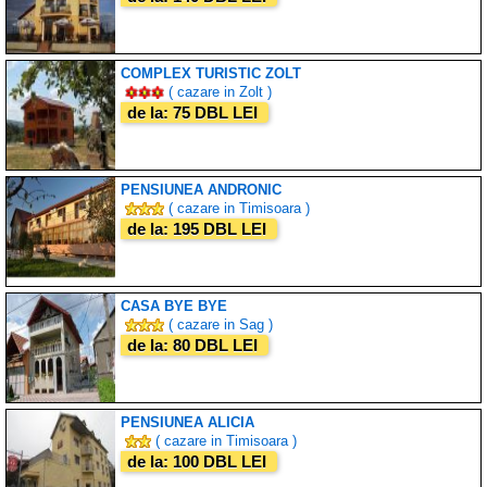
COMPLEX TURISTIC ZOLT
( cazare in Zolt )
de la: 75 DBL LEI
PENSIUNEA ANDRONIC
( cazare in Timisoara )
de la: 195 DBL LEI
CASA BYE BYE
( cazare in Sag )
de la: 80 DBL LEI
PENSIUNEA ALICIA
( cazare in Timisoara )
de la: 100 DBL LEI