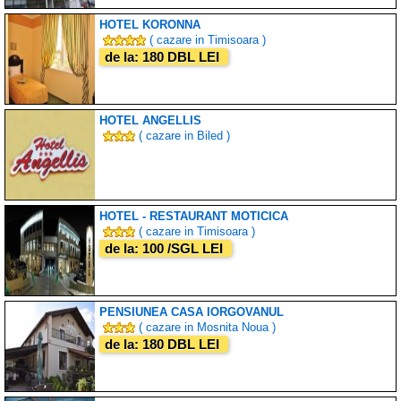
HOTEL KORONNA
( cazare in Timisoara )
de la: 180 DBL LEI
HOTEL ANGELLIS
( cazare in Biled )
HOTEL - RESTAURANT MOTICICA
( cazare in Timisoara )
de la: 100 /SGL LEI
PENSIUNEA CASA IORGOVANUL
( cazare in Mosnita Noua )
de la: 180 DBL LEI