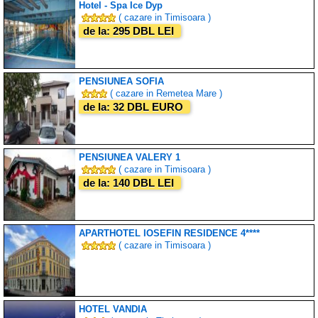
Hotel - Spa Ice Dyp
( cazare in Timisoara )
de la: 295 DBL LEI
PENSIUNEA SOFIA
( cazare in Remetea Mare )
de la: 32 DBL EURO
PENSIUNEA VALERY 1
( cazare in Timisoara )
de la: 140 DBL LEI
APARTHOTEL IOSEFIN RESIDENCE 4****
( cazare in Timisoara )
HOTEL VANDIA