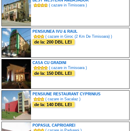
BEST WESTERN AMBASADOR
( cazare in Timisoara )
PENSIUNEA IVU & RAUL
( cazare in Giroc (2 Km De Timisoara) )
de la: 200 DBL LEI
CASA CU GRADINI
( cazare in Timisoara )
de la: 150 DBL LEI
PENSIUNE RESTAURANT CYPRINIUS
( cazare in Sacalaz )
de la: 140 DBL LEI
POPASUL CAPRIOAREI
( cazare in Padureni )