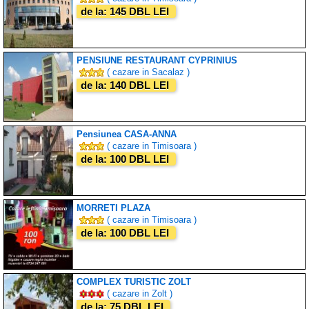
de la: 145 DBL LEI
PENSIUNE RESTAURANT CYPRINIUS
( cazare in Sacalaz )
de la: 140 DBL LEI
Pensiunea CASA-ANNA
( cazare in Timisoara )
de la: 100 DBL LEI
MORRETI PLAZA
( cazare in Timisoara )
de la: 100 DBL LEI
COMPLEX TURISTIC ZOLT
( cazare in Zolt )
de la: 75 DBL LEI