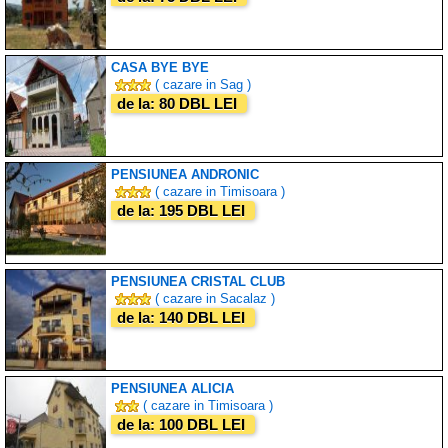
CASA BYE BYE
( cazare in Sag )
de la: 80 DBL LEI
PENSIUNEA ANDRONIC
( cazare in Timisoara )
de la: 195 DBL LEI
PENSIUNEA CRISTAL CLUB
( cazare in Sacalaz )
de la: 140 DBL LEI
PENSIUNEA ALICIA
( cazare in Timisoara )
de la: 100 DBL LEI