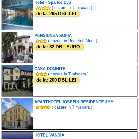
Hotel - Spa Ice Dyp
( cazare in Timisoara )
de la: 295 DBL LEI
PENSIUNEA SOFIA
( cazare in Remetea Mare )
de la: 32 DBL EURO
CASA DOMNITEI
( cazare in Timisoara )
de la: 200 DBL LEI
APARTHOTEL IOSEFIN RESIDENCE 4****
( cazare in Timisoara )
HOTEL VANDIA