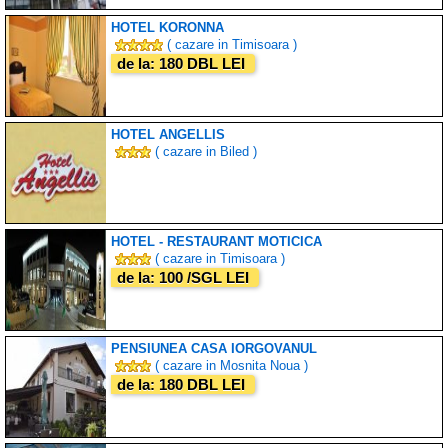
HOTEL KORONNA
( cazare in Timisoara )
de la: 180 DBL LEI
HOTEL ANGELLIS
( cazare in Biled )
HOTEL - RESTAURANT MOTICICA
( cazare in Timisoara )
de la: 100 /SGL LEI
PENSIUNEA CASA IORGOVANUL
( cazare in Mosnita Noua )
de la: 180 DBL LEI