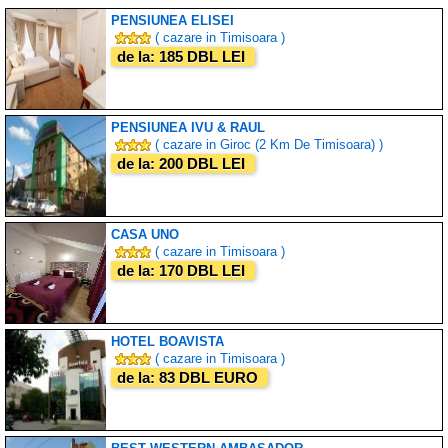
PENSIUNEA ELISEI
( cazare in Timisoara )
de la: 185 DBL LEI
PENSIUNEA IVU & RAUL
( cazare in Giroc (2 Km De Timisoara) )
de la: 200 DBL LEI
CASA UNO
( cazare in Timisoara )
de la: 170 DBL LEI
HOTEL BOAVISTA
( cazare in Timisoara )
de la: 83 DBL EURO