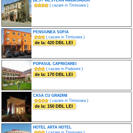
BEST WESTERN AMBASADOR
( cazare in Timisoara )
PENSIUNEA SOFIA
( cazare in Timisoara )
de la: 420 DBL LEI
POPASUL CAPRIOAREI
( cazare in Padureni )
de la: 170 DBL LEI
CASA CU GRADINI
( cazare in Timisoara )
de la: 150 DBL LEI
HOTEL ARTA HOTEL
( cazare in Timisoara )