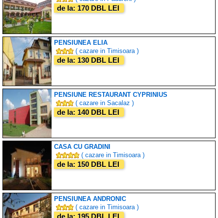
de la: 170 DBL LEI
PENSIUNEA ELIA
( cazare in Timisoara )
de la: 130 DBL LEI
PENSIUNE RESTAURANT CYPRINIUS
( cazare in Sacalaz )
de la: 140 DBL LEI
CASA CU GRADINI
( cazare in Timisoara )
de la: 150 DBL LEI
PENSIUNEA ANDRONIC
( cazare in Timisoara )
de la: 195 DBL LEI