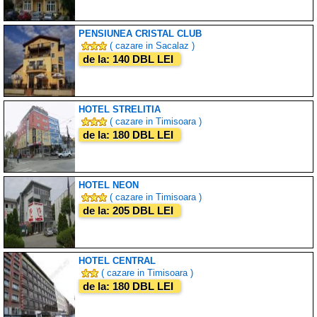
PENSIUNEA CRISTAL CLUB
( cazare in Sacalaz )
de la: 140 DBL LEI
HOTEL STRELITIA
( cazare in Timisoara )
de la: 180 DBL LEI
HOTEL NEON
( cazare in Timisoara )
de la: 205 DBL LEI
HOTEL CENTRAL
( cazare in Timisoara )
de la: 180 DBL LEI