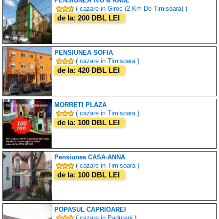
PENSIUNEA IVU & RAUL
( cazare in Giroc (2 Km De Timisoara) )
de la: 200 DBL LEI
PENSIUNEA SOFIA
( cazare in Timisoara )
de la: 420 DBL LEI
MORRETI PLAZA
( cazare in Timisoara )
de la: 100 DBL LEI
Pensiunea CASA-ANNA
( cazare in Timisoara )
de la: 100 DBL LEI
POPASUL CAPRIOAREI
( cazare in Padureni )