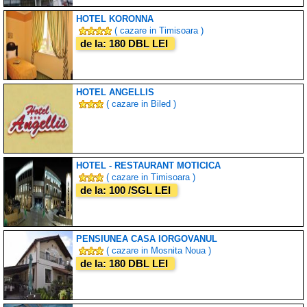
HOTEL KORONNA
( cazare in Timisoara )
de la: 180 DBL LEI
HOTEL ANGELLIS
( cazare in Biled )
HOTEL - RESTAURANT MOTICICA
( cazare in Timisoara )
de la: 100 /SGL LEI
PENSIUNEA CASA IORGOVANUL
( cazare in Mosnita Noua )
de la: 180 DBL LEI